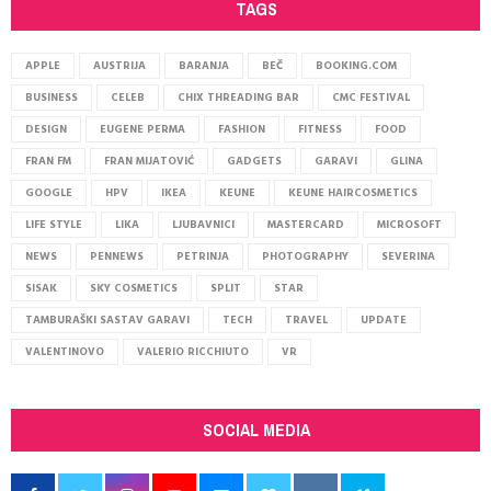
TAGS
APPLE
AUSTRIJA
BARANJA
BEČ
BOOKING.COM
BUSINESS
CELEB
CHIX THREADING BAR
CMC FESTIVAL
DESIGN
EUGENE PERMA
FASHION
FITNESS
FOOD
FRAN FM
FRAN MIJATOVIĆ
GADGETS
GARAVI
GLINA
GOOGLE
HPV
IKEA
KEUNE
KEUNE HAIRCOSMETICS
LIFE STYLE
LIKA
LJUBAVNICI
MASTERCARD
MICROSOFT
NEWS
PENNEWS
PETRINJA
PHOTOGRAPHY
SEVERINA
SISAK
SKY COSMETICS
SPLIT
STAR
TAMBURAŠKI SASTAV GARAVI
TECH
TRAVEL
UPDATE
VALENTINOVO
VALERIO RICCHIUTO
VR
SOCIAL MEDIA