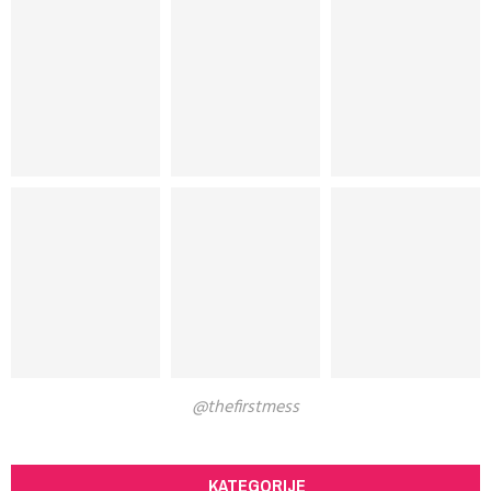
@thefirstmess
KATEGORIJE