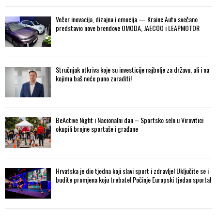
Večer inovacija, dizajna i emocija — Krainc Auto svečano
predstavio nove brendove OMODA, JAECOO i LEAPMOTOR
Stručnjak otkriva koje su investicije najbolje za državu, ali i na
kojima baš neće puno zaraditi!
BeActive Night i Nacionalni dan – Sportsko selo u Virovitici
okupili brojne sportaše i građane
Hrvatska je dio tjedna koji slavi sport i zdravlje! Uključite se i
budite promjena koju trebate! Počinje Europski tjedan sporta!