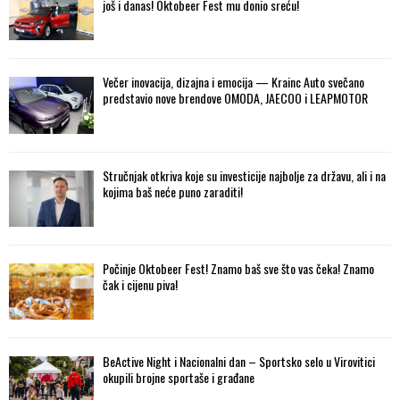
još i danas! Oktobeer Fest mu donio sreću!
Večer inovacija, dizajna i emocija — Krainc Auto svečano
predstavio nove brendove OMODA, JAECOO i LEAPMOTOR
Stručnjak otkriva koje su investicije najbolje za državu, ali i na
kojima baš neće puno zaraditi!
Počinje Oktobeer Fest! Znamo baš sve što vas čeka! Znamo
čak i cijenu piva!
BeActive Night i Nacionalni dan – Sportsko selo u Virovitici
okupili brojne sportaše i građane