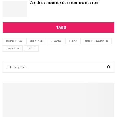
Zagreb je domaćin najveće smotre inovacija u regiji!
TAGS
INSPIRACIJA
LIFESTYLE
O NAMA
SCENA
UNCATEGORIZED
ZDRAVLJE
ŽIVOT
S
e
a
S
r
c
E
h
f
A
o
r
R
: