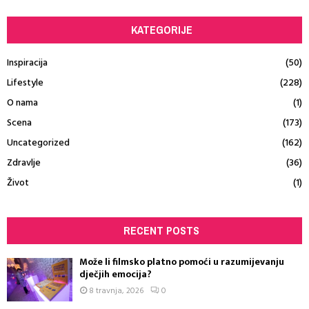
KATEGORIJE
Inspiracija
(50)
Lifestyle
(228)
O nama
(1)
Scena
(173)
Uncategorized
(162)
Zdravlje
(36)
Život
(1)
RECENT POSTS
Može li filmsko platno pomoći u razumijevanju
dječjih emocija?
8 travnja, 2026
0