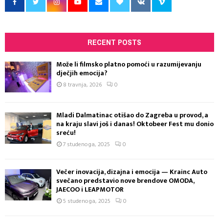
RECENT POSTS
Može li filmsko platno pomoći u razumijevanju
dječjih emocija?
8 travnja, 2026
0
Mladi Dalmatinac otišao do Zagreba u provod, a
na kraju slavi još i danas! Oktobeer Fest mu donio
sreću!
7 studenoga, 2025
0
Večer inovacija, dizajna i emocija — Krainc Auto
svečano predstavio nove brendove OMODA,
JAECOO i LEAPMOTOR
5 studenoga, 2025
0