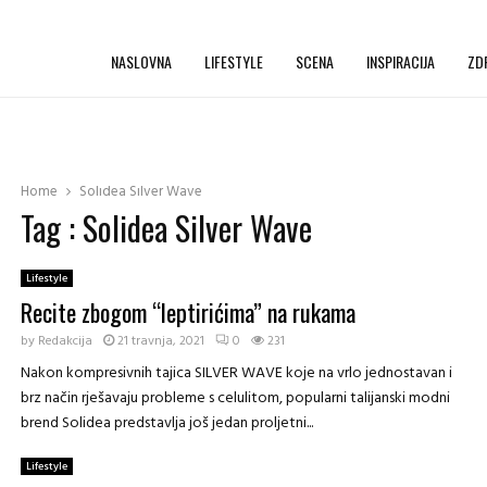
NASLOVNA
LIFESTYLE
SCENA
INSPIRACIJA
ZD
Home
Solidea Silver Wave
Tag : Solidea Silver Wave
Lifestyle
Recite zbogom “leptirićima” na rukama
by
Redakcija
21 travnja, 2021
0
231
Nakon kompresivnih tajica SILVER WAVE koje na vrlo jednostavan i
brz način rješavaju probleme s celulitom, popularni talijanski modni
brend Solidea predstavlja još jedan proljetni...
Lifestyle