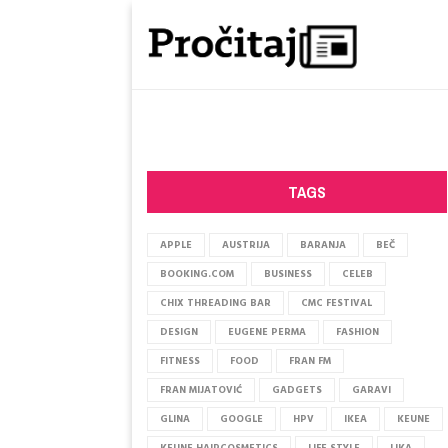
TAGS
APPLE
AUSTRIJA
BARANJA
BEČ
BOOKING.COM
BUSINESS
CELEB
CHIX THREADING BAR
CMC FESTIVAL
DESIGN
EUGENE PERMA
FASHION
FITNESS
FOOD
FRAN FM
FRAN MIJATOVIĆ
GADGETS
GARAVI
GLINA
GOOGLE
HPV
IKEA
KEUNE