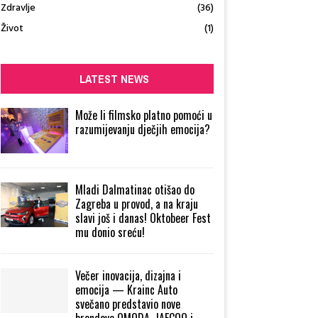
Zdravlje
(36)
Život
(1)
LATEST NEWS
Može li filmsko platno pomoći u
razumijevanju dječjih emocija?
Mladi Dalmatinac otišao do
Zagreba u provod, a na kraju
slavi još i danas! Oktobeer Fest
mu donio sreću!
Večer inovacija, dizajna i
emocija — Krainc Auto
svečano predstavio nove
brendove OMODA, JAECOO i