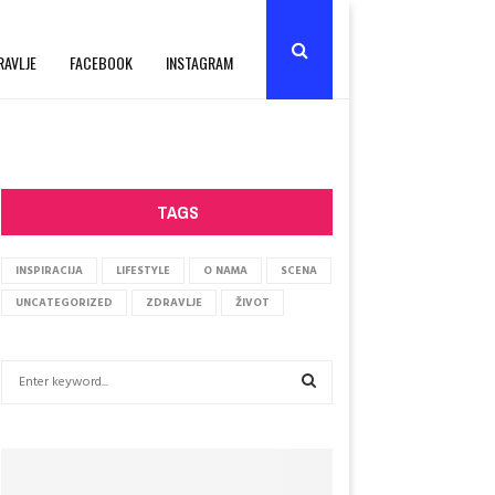
RAVLJE
FACEBOOK
INSTAGRAM
TAGS
INSPIRACIJA
LIFESTYLE
O NAMA
SCENA
UNCATEGORIZED
ZDRAVLJE
ŽIVOT
S
e
a
S
r
c
E
h