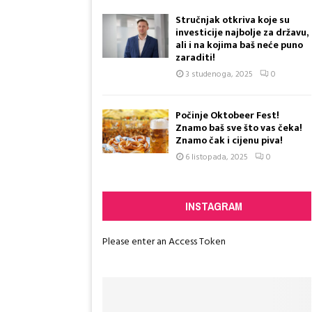
Stručnjak otkriva koje su
investicije najbolje za državu,
ali i na kojima baš neće puno
zaraditi!
3 studenoga, 2025
0
Počinje Oktobeer Fest!
Znamo baš sve što vas čeka!
Znamo čak i cijenu piva!
6 listopada, 2025
0
Reply
Retw
INSTAGRAM
Please enter an Access Token