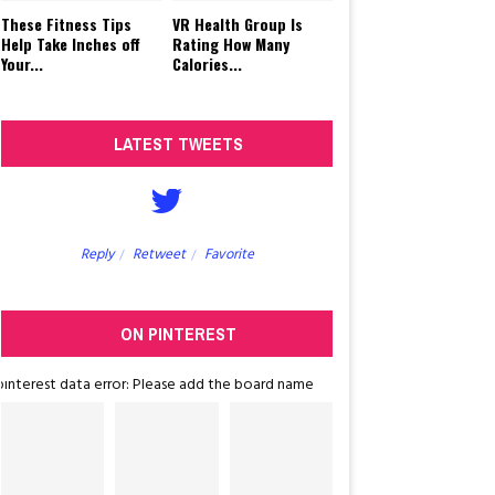
These Fitness Tips
VR Health Group Is
Help Take Inches off
Rating How Many
Your...
Calories...
LATEST TWEETS
Reply
Retweet
Favorite
Reply
Retw
ON PINTEREST
pinterest data error: Please add the board name