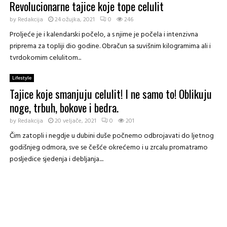
Revolucionarne tajice koje tope celulit
by
Redakcija
24 ožujka, 2021
0
246
Proljeće je i kalendarski počelo, a s njime je počela i intenzivna
priprema za topliji dio godine. Obračun sa suvišnim kilogramima ali i
tvrdokornim celulitom...
Lifestyle
Tajice koje smanjuju celulit! I ne samo to! Oblikuju
noge, trbuh, bokove i bedra.
by
Redakcija
20 veljače, 2021
0
201
Čim zatopli i negdje u dubini duše počnemo odbrojavati do ljetnog
godišnjeg odmora, sve se češće okrećemo i u zrcalu promatramo
posljedice sjedenja i debljanja....