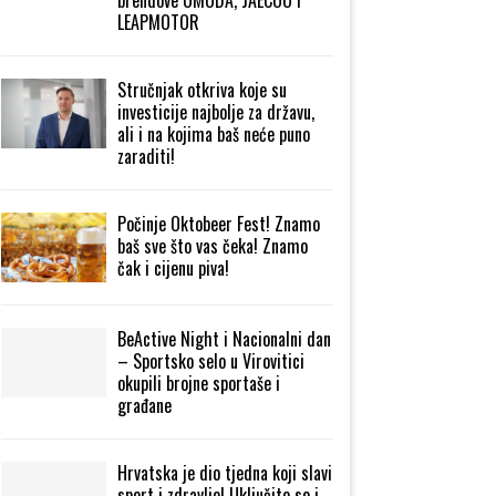
LEAPMOTOR
Stručnjak otkriva koje su
investicije najbolje za državu,
ali i na kojima baš neće puno
zaraditi!
Počinje Oktobeer Fest! Znamo
baš sve što vas čeka! Znamo
čak i cijenu piva!
BeActive Night i Nacionalni dan
– Sportsko selo u Virovitici
okupili brojne sportaše i
građane
Hrvatska je dio tjedna koji slavi
sport i zdravlje! Uključite se i