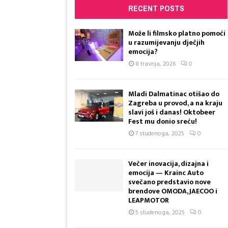
RECENT POSTS
Može li filmsko platno pomoći
u razumijevanju dječjih
emocija?
8 travnja, 2026
0
Mladi Dalmatinac otišao do
Zagreba u provod, a na kraju
slavi još i danas! Oktobeer
Fest mu donio sreću!
7 studenoga, 2025
0
Večer inovacija, dizajna i
emocija — Krainc Auto
svečano predstavio nove
brendove OMODA, JAECOO i
LEAPMOTOR
5 studenoga, 2025
0