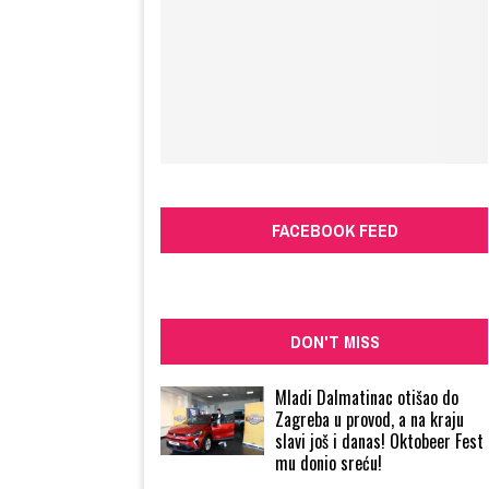
FACEBOOK FEED
DON'T MISS
Mladi Dalmatinac otišao do
Zagreba u provod, a na kraju
slavi još i danas! Oktobeer Fest
mu donio sreću!