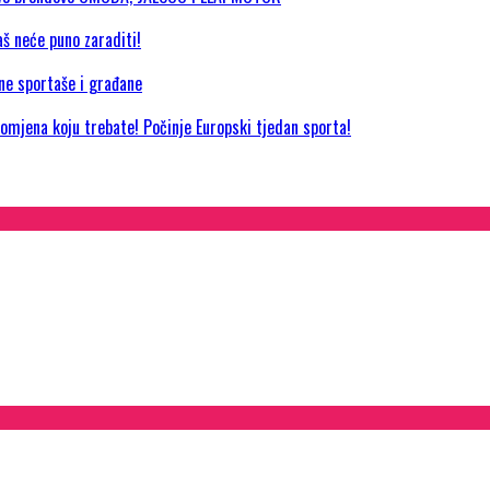
aš neće puno zaraditi!
jne sportaše i građane
promjena koju trebate! Počinje Europski tjedan sporta!