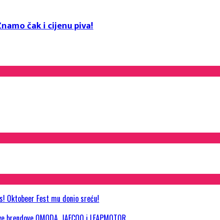
namo čak i cijenu piva!
as! Oktobeer Fest mu donio sreću!
 nove brendove OMODA, JAECOO i LEAPMOTOR