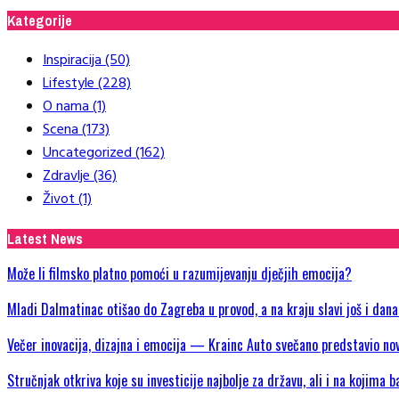
Kategorije
Inspiracija
(50)
Lifestyle
(228)
O nama
(1)
Scena
(173)
Uncategorized
(162)
Zdravlje
(36)
Život
(1)
Latest News
Može li filmsko platno pomoći u razumijevanju dječjih emocija?
Mladi Dalmatinac otišao do Zagreba u provod, a na kraju slavi još i dan
Večer inovacija, dizajna i emocija — Krainc Auto svečano predstavio
Stručnjak otkriva koje su investicije najbolje za državu, ali i na kojima b