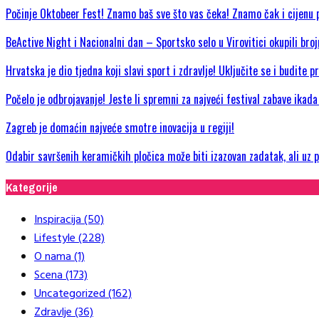
Počinje Oktobeer Fest! Znamo baš sve što vas čeka! Znamo čak i cijenu p
BeActive Night i Nacionalni dan – Sportsko selo u Virovitici okupili bro
Hrvatska je dio tjedna koji slavi sport i zdravlje! Uključite se i budite 
Počelo je odbrojavanje! Jeste li spremni za najveći festival zabave ikad
Zagreb je domaćin najveće smotre inovacija u regiji!
Odabir savršenih keramičkih pločica može biti izazovan zadatak, ali uz
Kategorije
Inspiracija
(50)
Lifestyle
(228)
O nama
(1)
Scena
(173)
Uncategorized
(162)
Zdravlje
(36)