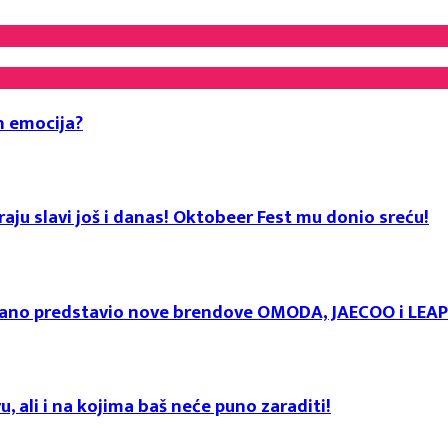
h emocija?
aju slavi još i danas! Oktobeer Fest mu donio sreću!
svečano predstavio nove brendove OMODA, JAECOO i LE
u, ali i na kojima baš neće puno zaraditi!