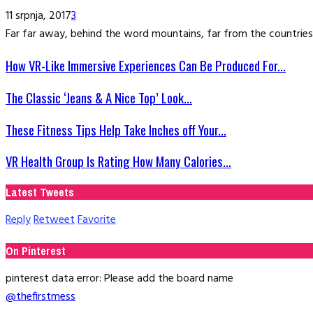
11 srpnja, 2017
3
Far far away, behind the word mountains, far from the countries 
How VR-Like Immersive Experiences Can Be Produced For...
The Classic ‘Jeans & A Nice Top’ Look...
These Fitness Tips Help Take Inches off Your...
VR Health Group Is Rating How Many Calories...
Latest Tweets
Reply
Retweet
Favorite
On Pinterest
pinterest data error: Please add the board name
@thefirstmess