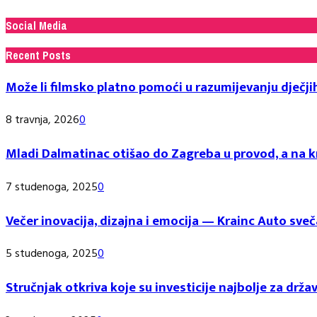
Social Media
Recent Posts
Može li filmsko platno pomoći u razumijevanju dječji
8 travnja, 2026
0
Mladi Dalmatinac otišao do Zagreba u provod, a na kr
7 studenoga, 2025
0
Večer inovacija, dizajna i emocija — Krainc Auto 
5 studenoga, 2025
0
Stručnjak otkriva koje su investicije najbolje za držav