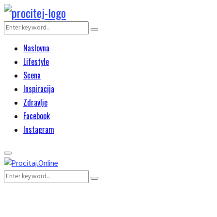
Search
Search
for:
Naslovna
Lifestyle
Scena
Inspiracija
Zdravlje
Facebook
Instagram
Primary
Menu
Search
Search
for: