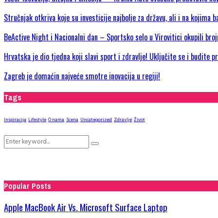
Stručnjak otkriva koje su investicije najbolje za državu, ali i na kojima b
BeActive Night i Nacionalni dan – Sportsko selo u Virovitici okupili bro
Hrvatska je dio tjedna koji slavi sport i zdravlje! Uključite se i budite 
Zagreb je domaćin najveće smotre inovacija u regiji!
Tags
Inspiracija
Lifestyle
O nama
Scena
Uncategorized
Zdravlje
Život
Search
Search
for:
Popular Posts
Apple MacBook Air Vs. Microsoft Surface Laptop