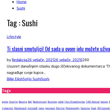
Home
Sushi
Tag : Sushi
Lifestyle
Ti slasni smotuljci! Od sada u ovom jelu možete uživat
by
Redakcija
26 veljače, 2021
26 veljače, 2021
0
260
Ususret današnjem izlasku dugo iščekivanog dokumentarca ‘The Wo
nagrađuje svoje kupce...
Billie Eilish
SoHo Sushi
Sushi
Tags
apple
Austrija
Baranja
Beč
Booking.com
Business
celeb
Chix threading bar
CMC festival
design
Ljubavnici
Mastercard
microsoft
news
pennews
Petrinja
Photography
Severina
Sisak
SKY cosmeti