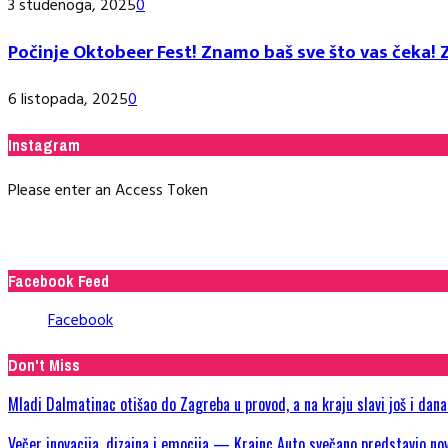
3 studenoga, 2025
0
Počinje Oktobeer Fest! Znamo baš sve što vas čeka! Z
6 listopada, 2025
0
Instagram
Please enter an Access Token
Facebook Feed
Facebook
Don't Miss
Mladi Dalmatinac otišao do Zagreba u provod, a na kraju slavi još i dan
Večer inovacija, dizajna i emocija — Krainc Auto svečano predstavio