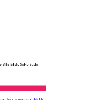
illie Eilish, SoHo Sushi
Keune
Keune Haircosmetics
life style
Lika