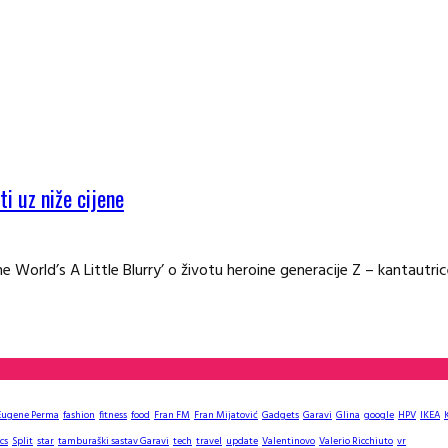
i uz niže cijene
rld’s A Little Blurry’ o životu heroine generacije Z – kantautrice B
Eugene Perma
fashion
fitness
food
Fran FM
Fran Mijatović
Gadgets
Garavi
Glina
google
HPV
IKEA
cs
Split
star
tamburaški sastav Garavi
tech
travel
update
Valentinovo
Valerio Ricchiuto
vr