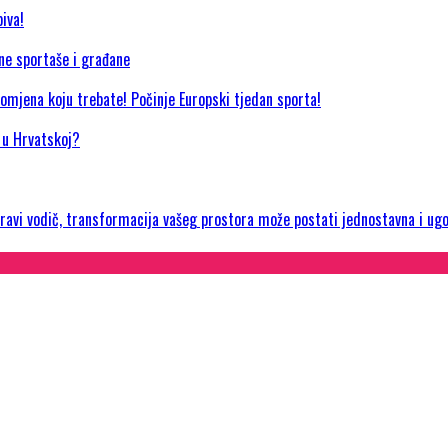
iva!
jne sportaše i građane
promjena koju trebate! Počinje Europski tjedan sporta!
a u Hrvatskoj?
 pravi vodič, transformacija vašeg prostora može postati jednostavna i ug