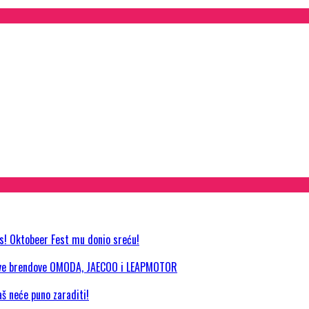
as! Oktobeer Fest mu donio sreću!
 nove brendove OMODA, JAECOO i LEAPMOTOR
aš neće puno zaraditi!