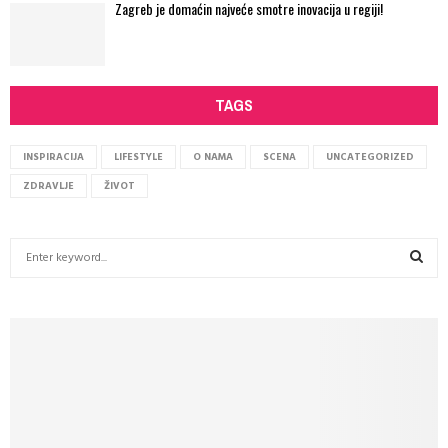
Zagreb je domaćin najveće smotre inovacija u regiji!
TAGS
INSPIRACIJA
LIFESTYLE
O NAMA
SCENA
UNCATEGORIZED
ZDRAVLJE
ŽIVOT
S
e
a
S
r
c
E
h
f
A
o
r
R
: