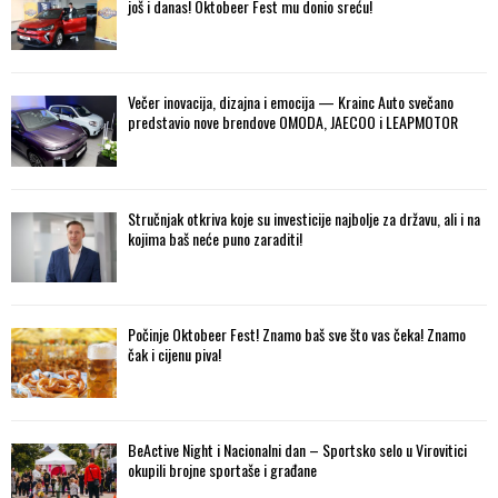
još i danas! Oktobeer Fest mu donio sreću!
Večer inovacija, dizajna i emocija — Krainc Auto svečano
predstavio nove brendove OMODA, JAECOO i LEAPMOTOR
Stručnjak otkriva koje su investicije najbolje za državu, ali i na
kojima baš neće puno zaraditi!
Počinje Oktobeer Fest! Znamo baš sve što vas čeka! Znamo
čak i cijenu piva!
BeActive Night i Nacionalni dan – Sportsko selo u Virovitici
okupili brojne sportaše i građane