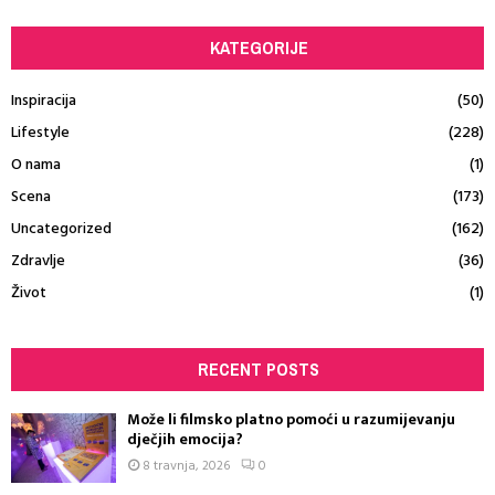
KATEGORIJE
Inspiracija
(50)
Lifestyle
(228)
O nama
(1)
Scena
(173)
Uncategorized
(162)
Zdravlje
(36)
Život
(1)
RECENT POSTS
Može li filmsko platno pomoći u razumijevanju
dječjih emocija?
8 travnja, 2026
0