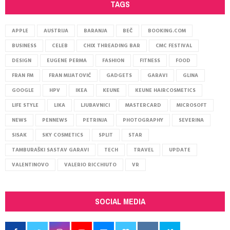
TAGS
APPLE
AUSTRIJA
BARANJA
BEČ
BOOKING.COM
BUSINESS
CELEB
CHIX THREADING BAR
CMC FESTIVAL
DESIGN
EUGENE PERMA
FASHION
FITNESS
FOOD
FRAN FM
FRAN MIJATOVIĆ
GADGETS
GARAVI
GLINA
GOOGLE
HPV
IKEA
KEUNE
KEUNE HAIRCOSMETICS
LIFE STYLE
LIKA
LJUBAVNICI
MASTERCARD
MICROSOFT
NEWS
PENNEWS
PETRINJA
PHOTOGRAPHY
SEVERINA
SISAK
SKY COSMETICS
SPLIT
STAR
TAMBURAŠKI SASTAV GARAVI
TECH
TRAVEL
UPDATE
VALENTINOVO
VALERIO RICCHIUTO
VR
SOCIAL MEDIA