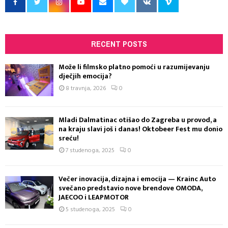
RECENT POSTS
Može li filmsko platno pomoći u razumijevanju
dječjih emocija?
8 travnja, 2026
0
Mladi Dalmatinac otišao do Zagreba u provod, a
na kraju slavi još i danas! Oktobeer Fest mu donio
sreću!
7 studenoga, 2025
0
Večer inovacija, dizajna i emocija — Krainc Auto
svečano predstavio nove brendove OMODA,
JAECOO i LEAPMOTOR
5 studenoga, 2025
0