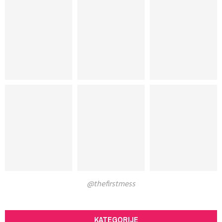
@thefirstmess
KATEGORIJE