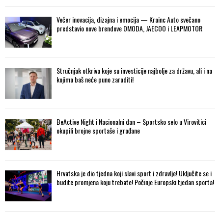
Večer inovacija, dizajna i emocija — Krainc Auto svečano
predstavio nove brendove OMODA, JAECOO i LEAPMOTOR
Stručnjak otkriva koje su investicije najbolje za državu, ali i na
kojima baš neće puno zaraditi!
BeActive Night i Nacionalni dan – Sportsko selo u Virovitici
okupili brojne sportaše i građane
Hrvatska je dio tjedna koji slavi sport i zdravlje! Uključite se i
budite promjena koju trebate! Počinje Europski tjedan sporta!