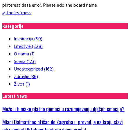
pinterest data error: Please add the board name
@thefirstmess
Kategorije
Inspiracija
(50)
Lifestyle
(228)
O nama
(1)
Scena
(173)
Uncategorized
(162)
Zdravlje
(36)
Život
(1)
Latest News
Može li filmsko platno pomoći u razumijevanju dječjih emocija?
Mladi Dalmatinac otišao do Zagreba u provod, a na kraju slavi
još i danas! Oktobeer Fest mu donio sreću!