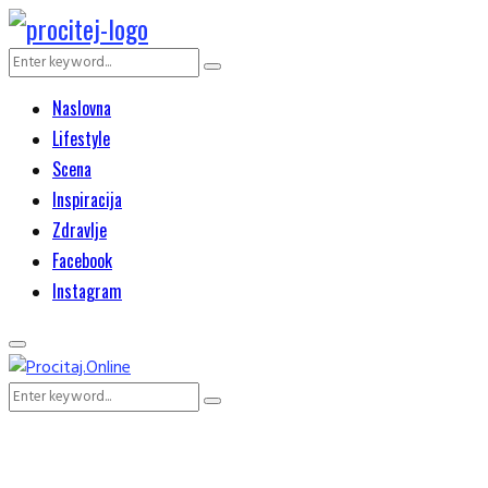
Search
Search
for:
Naslovna
Lifestyle
Scena
Inspiracija
Zdravlje
Facebook
Instagram
Primary
Menu
Search
Search
for: