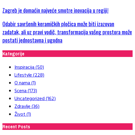
Zagreb je domaćin najveće smotre inovacija u regiji!
Odabir savršenih keramičkih pločica može biti izazovan
zadatak, ali uz pravi vodič, transformacija vašeg prostora može
postati jednostavna i ugodna
Kategorije
Inspiracija
(50)
Lifestyle
(228)
O nama
(1)
Scena
(173)
Uncategorized
(162)
Zdravlje
(36)
Život
(1)
Recent Posts