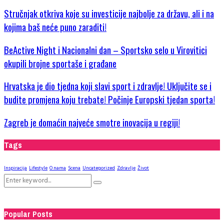
Stručnjak otkriva koje su investicije najbolje za državu, ali i na
kojima baš neće puno zaraditi!
BeActive Night i Nacionalni dan – Sportsko selo u Virovitici
okupili brojne sportaše i građane
Hrvatska je dio tjedna koji slavi sport i zdravlje! Uključite se i
budite promjena koju trebate! Počinje Europski tjedan sporta!
Zagreb je domaćin najveće smotre inovacija u regiji!
Tags
Inspiracija
Lifestyle
O nama
Scena
Uncategorized
Zdravlje
Život
Search
Search
for:
Popular Posts