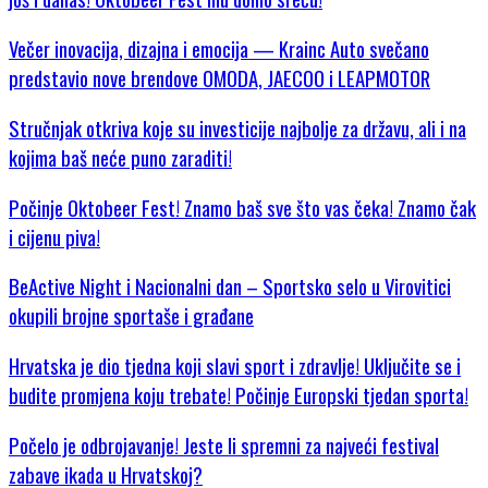
Večer inovacija, dizajna i emocija — Krainc Auto svečano
predstavio nove brendove OMODA, JAECOO i LEAPMOTOR
Stručnjak otkriva koje su investicije najbolje za državu, ali i na
kojima baš neće puno zaraditi!
Počinje Oktobeer Fest! Znamo baš sve što vas čeka! Znamo čak
i cijenu piva!
BeActive Night i Nacionalni dan – Sportsko selo u Virovitici
okupili brojne sportaše i građane
Hrvatska je dio tjedna koji slavi sport i zdravlje! Uključite se i
budite promjena koju trebate! Počinje Europski tjedan sporta!
Počelo je odbrojavanje! Jeste li spremni za najveći festival
zabave ikada u Hrvatskoj?