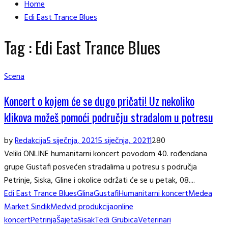
Home
Edi East Trance Blues
Tag : Edi East Trance Blues
Scena
Koncert o kojem će se dugo pričati! Uz nekoliko
klikova možeš pomoći području stradalom u potresu
by
Redakcija
5 siječnja, 2021
5 siječnja, 2021
1
280
Veliki ONLINE humanitarni koncert povodom 40. rođendana
grupe Gustafi posvećen stradalima u potresu s područja
Petrinje, Siska, Gline i okolice održati će se u petak, 08....
Edi East Trance Blues
Glina
Gustafi
Humanitarni koncert
Medea
Market Sindik
Medvid produkcija
online
koncert
Petrinja
Šajeta
Sisak
Tedi Grubica
Veterinari