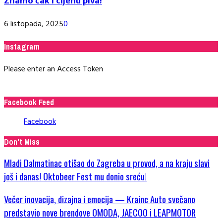
Znamo čak i cijenu piva!
6 listopada, 2025
0
Instagram
Please enter an Access Token
Facebook Feed
Facebook
Don't Miss
Mladi Dalmatinac otišao do Zagreba u provod, a na kraju slavi
još i danas! Oktobeer Fest mu donio sreću!
Večer inovacija, dizajna i emocija — Krainc Auto svečano
predstavio nove brendove OMODA, JAECOO i LEAPMOTOR