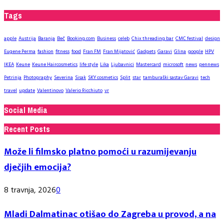
Tags
apple
Austrija
Baranja
Beč
Booking.com
Business
celeb
Chix threading bar
CMC festival
design
Eugene Perma
fashion
fitness
food
Fran FM
Fran Mijatović
Gadgets
Garavi
Glina
google
HPV
IKEA
Keune
Keune Haircosmetics
life style
Lika
Ljubavnici
Mastercard
microsoft
news
pennews
Petrinja
Photography
Severina
Sisak
SKY cosmetics
Split
star
tamburaški sastav Garavi
tech
travel
update
Valentinovo
Valerio Ricchiuto
vr
Social Media
Recent Posts
Može li filmsko platno pomoći u razumijevanju
dječjih emocija?
8 travnja, 2026
0
Mladi Dalmatinac otišao do Zagreba u provod, a na