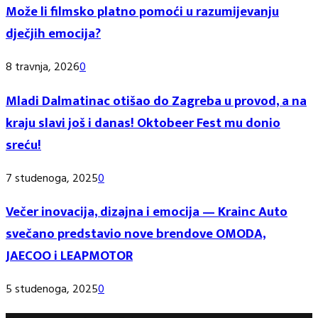
Može li filmsko platno pomoći u razumijevanju
dječjih emocija?
8 travnja, 2026
0
Mladi Dalmatinac otišao do Zagreba u provod, a na
kraju slavi još i danas! Oktobeer Fest mu donio
sreću!
7 studenoga, 2025
0
Večer inovacija, dizajna i emocija — Krainc Auto
svečano predstavio nove brendove OMODA,
JAECOO i LEAPMOTOR
5 studenoga, 2025
0