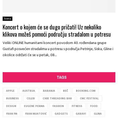
Scena
Koncert o kojem će se dugo pričati! Uz nekoliko
klikova možeš pomoći području stradalom u potresu
Veliki ONLINE humanitarni koncert povodom 40. rođendana grupe
Gustafi posvećen stradalima u potresu s područja Petrinje, Siska, Gline i
okolice održati će se u petak, 08....
TAGS
APPLE
AUSTRIJA
BARANJA
BEČ
BOOKING.COM
BUSINESS
CELEB
CHIX THREADING BAR
CMC FESTIVAL
DESIGN
EUGENE PERMA
FASHION
FITNESS
FOOD
FRAN FM
FRAN MIJATOVIĆ
GADGETS
GARAVI
GLINA