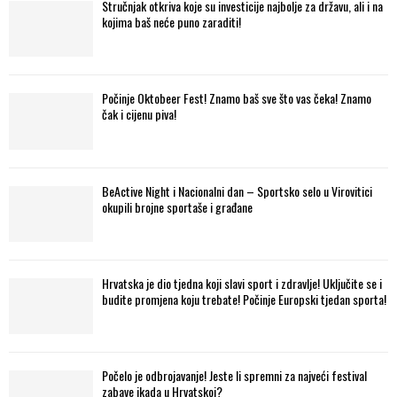
Stručnjak otkriva koje su investicije najbolje za državu, ali i na
kojima baš neće puno zaraditi!
Počinje Oktobeer Fest! Znamo baš sve što vas čeka! Znamo
čak i cijenu piva!
BeActive Night i Nacionalni dan – Sportsko selo u Virovitici
okupili brojne sportaše i građane
Hrvatska je dio tjedna koji slavi sport i zdravlje! Uključite se i
budite promjena koju trebate! Počinje Europski tjedan sporta!
Počelo je odbrojavanje! Jeste li spremni za najveći festival
zabave ikada u Hrvatskoj?