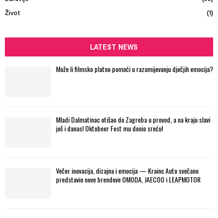
Život
(1)
LATEST NEWS
Može li filmsko platno pomoći u razumijevanju dječjih emocija?
Mladi Dalmatinac otišao do Zagreba u provod, a na kraju slavi
još i danas! Oktobeer Fest mu donio sreću!
Večer inovacija, dizajna i emocija — Krainc Auto svečano
predstavio nove brendove OMODA, JAECOO i LEAPMOTOR