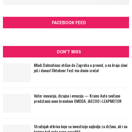
FACEBOOK FEED
DON'T MISS
Mladi Dalmatinac otišao do Zagreba u provod, a na kraju slavi
još i danas! Oktobeer Fest mu donio sreću!
Večer inovacija, dizajna i emocija — Krainc Auto svečano
predstavio nove brendove OMODA, JAECOO i LEAPMOTOR
Stručnjak otkriva koje su investicije najbolje za državu, ali i na
kojima baš neće puno zaraditi!