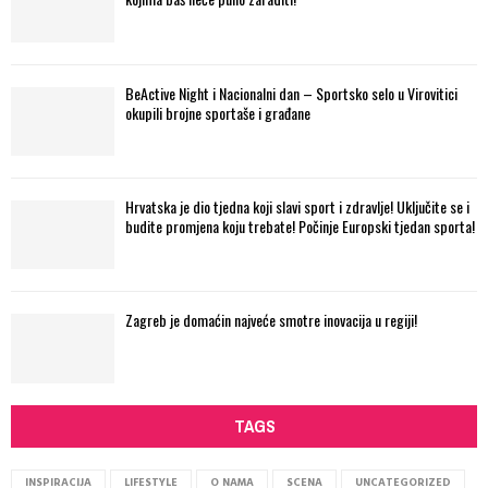
BeActive Night i Nacionalni dan – Sportsko selo u Virovitici
okupili brojne sportaše i građane
Hrvatska je dio tjedna koji slavi sport i zdravlje! Uključite se i
budite promjena koju trebate! Počinje Europski tjedan sporta!
Zagreb je domaćin najveće smotre inovacija u regiji!
TAGS
INSPIRACIJA
LIFESTYLE
O NAMA
SCENA
UNCATEGORIZED