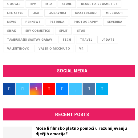
GOOGLE
HPV
IKEA
KEUNE
KEUNE HAIRCOSMETICS
LIFE STYLE
LIKA
LJUBAVNICI
MASTERCARD
MICROSOFT
NEWS
PENNEWS
PETRINJA
PHOTOGRAPHY
SEVERINA
SISAK
SKY COSMETICS
SPLIT
STAR
TAMBURAŠKI SASTAV GARAVI
TECH
TRAVEL
UPDATE
VALENTINOVO
VALERIO RICCHIUTO
VR
SOCIAL MEDIA
RECENT POSTS
Može li filmsko platno pomoći u razumijevanju
dječjih emocija?