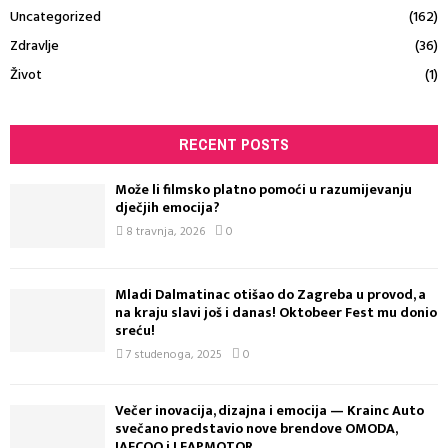
Uncategorized
(162)
Zdravlje
(36)
Život
(1)
RECENT POSTS
Može li filmsko platno pomoći u razumijevanju
dječjih emocija?
8 travnja, 2026
0
Mladi Dalmatinac otišao do Zagreba u provod, a
na kraju slavi još i danas! Oktobeer Fest mu donio
sreću!
7 studenoga, 2025
0
Večer inovacija, dizajna i emocija — Krainc Auto
svečano predstavio nove brendove OMODA,
JAECOO i LEAPMOTOR