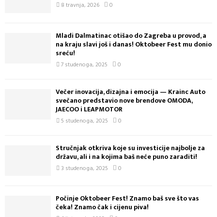
8 travnja, 2026
0
Mladi Dalmatinac otišao do Zagreba u provod, a
na kraju slavi još i danas! Oktobeer Fest mu donio
sreću!
7 studenoga, 2025
0
Večer inovacija, dizajna i emocija — Krainc Auto
svečano predstavio nove brendove OMODA,
JAECOO i LEAPMOTOR
5 studenoga, 2025
0
Stručnjak otkriva koje su investicije najbolje za
državu, ali i na kojima baš neće puno zaraditi!
3 studenoga, 2025
0
Počinje Oktobeer Fest! Znamo baš sve što vas
čeka! Znamo čak i cijenu piva!