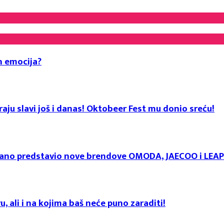
h emocija?
aju slavi još i danas! Oktobeer Fest mu donio sreću!
svečano predstavio nove brendove OMODA, JAECOO i LE
u, ali i na kojima baš neće puno zaraditi!