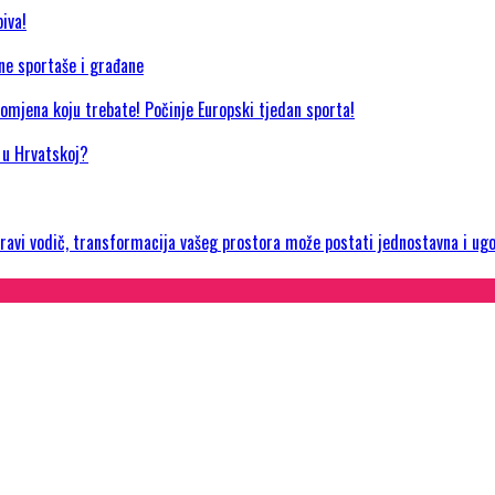
iva!
jne sportaše i građane
promjena koju trebate! Počinje Europski tjedan sporta!
a u Hrvatskoj?
 pravi vodič, transformacija vašeg prostora može postati jednostavna i ug