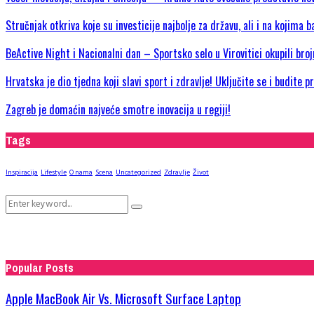
Stručnjak otkriva koje su investicije najbolje za državu, ali i na kojima b
BeActive Night i Nacionalni dan – Sportsko selo u Virovitici okupili bro
Hrvatska je dio tjedna koji slavi sport i zdravlje! Uključite se i budite 
Zagreb je domaćin najveće smotre inovacija u regiji!
Tags
Inspiracija
Lifestyle
O nama
Scena
Uncategorized
Zdravlje
Život
Search
Search
for:
Popular Posts
Apple MacBook Air Vs. Microsoft Surface Laptop