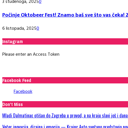
3 studenoga, 2025
0
Počinje Oktobeer Fest! Znamo baš sve što vas čeka! Z
6 listopada, 2025
0
Instagram
Please enter an Access Token
Facebook Feed
Facebook
Don't Miss
Mladi Dalmatinac otišao do Zagreba u provod, a na kraju slavi još i dan
Večer inovacija, dizajna i emocija — Krainc Auto svečano predstavio