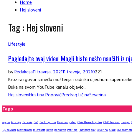
Home
Hej sloveni
Tag : Hej sloveni
Lifestyle
Pogledajte ovaj video! Mogli biste nešto naučiti iz n
by
Redakcija
11 travnja, 2021
11 travnja, 2021
0
221
Kroz razgovor između mušterija i radnika u jednom supermark
Buka na svom YouTube kanalu objavio...
Hej sloveni
Hristina Popović
Predrag Ličina
Severina
Tags
apple
Austrija
Baranja
Beč
Booking.com
Business
celeb
Chix threading bar
CMC festival
design
Ljubavnici
Mastercard
microsoft
news
pennews
Petrinja
Photography
Severina
Sisak
SKY cosmeti