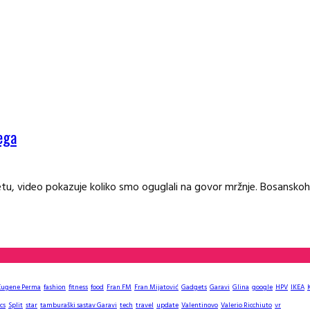
jega
etu, video pokazuje koliko smo oguglali na govor mržnje. Bosansk
Eugene Perma
fashion
fitness
food
Fran FM
Fran Mijatović
Gadgets
Garavi
Glina
google
HPV
IKEA
cs
Split
star
tamburaški sastav Garavi
tech
travel
update
Valentinovo
Valerio Ricchiuto
vr