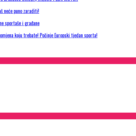
aš neće puno zaraditi!
jne sportaše i građane
promjena koju trebate! Počinje Europski tjedan sporta!