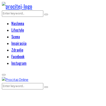
Search
Search
for:
Naslovna
Lifestyle
Scena
Inspiracija
Zdravlje
Facebook
Instagram
Primary
Menu
Search
Search
for: