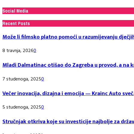
Social Media
Recent Posts
Može li filmsko platno pomoći u razumijevanju dječji
8 travnja, 2026
0
Mladi Dalmatinac otišao do Zagreba u provod, a na kr
7 studenoga, 2025
0
Večer inovacija, dizajna i emocija — Krainc Auto 
5 studenoga, 2025
0
Stručnjak otkriva koje su investicije najbolje za držav