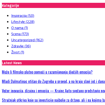
Kategorije
Inspiracija
(50)
Lifestyle
(228)
O nama
(1)
Scena
(173)
Uncategorized
(162)
Zdravlje
(36)
Život
(1)
Latest News
Može li filmsko platno pomoći u razumijevanju dječjih emocija?
Mladi Dalmatinac otišao do Zagreba u provod, a na kraju slavi još i dan
Večer inovacija, dizajna i emocija — Krainc Auto svečano predstavio
Stručnjak otkriva koje su investicije najbolje za državu, ali i na kojima b