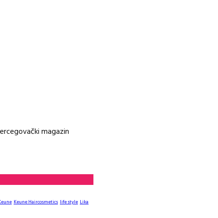
ohercegovački magazin
Keune
Keune Haircosmetics
life style
Lika