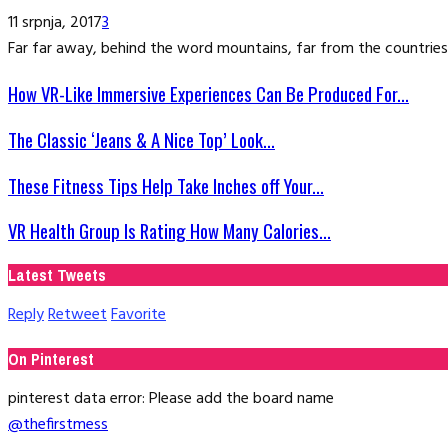
11 srpnja, 2017
3
Far far away, behind the word mountains, far from the countries 
How VR-Like Immersive Experiences Can Be Produced For...
The Classic ‘Jeans & A Nice Top’ Look...
These Fitness Tips Help Take Inches off Your...
VR Health Group Is Rating How Many Calories...
Latest Tweets
Reply
Retweet
Favorite
On Pinterest
pinterest data error: Please add the board name
@thefirstmess