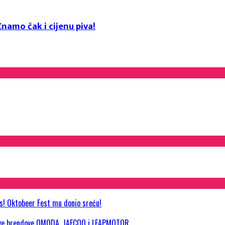
namo čak i cijenu piva!
as! Oktobeer Fest mu donio sreću!
 nove brendove OMODA, JAECOO i LEAPMOTOR