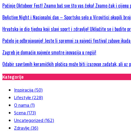
Počinje Oktobeer Fest! Znamo baš sve što vas čeka! Znamo čak i cijenu p
BeActive Night i Nacionalni dan – Sportsko selo u Virovitici okupili bro
Hrvatska je dio tjedna koji slavi sport i zdravlje! Uključite se i budite 
Počelo je odbrojavanje! Jeste li spremni za najveći festival zabave ikad
Zagreb je domaćin najveće smotre inovacija u regiji!
Odabir savršenih keramičkih pločica može biti izazovan zadatak, ali uz
Kategorije
Inspiracija
(50)
Lifestyle
(228)
O nama
(1)
Scena
(173)
Uncategorized
(162)
Zdravlje
(36)