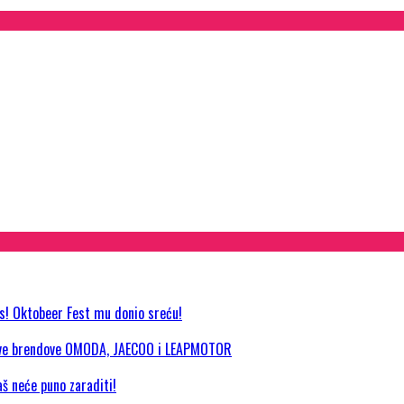
as! Oktobeer Fest mu donio sreću!
 nove brendove OMODA, JAECOO i LEAPMOTOR
aš neće puno zaraditi!